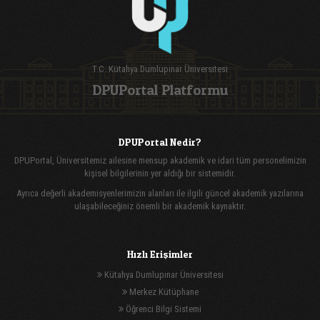
T.C. Kütahya Dumlupınar Üniversitesi
DPUPortal Platformu
DPUPortal Nedir?
DPUPortal, Üniversitemiz ailesine mensup akademik ve idari tüm personelimizin
kişisel bilgilerinin yer aldığı bir sistemidir.
Ayrıca değerli akademisyenlerimizin alanları ile ilgili güncel akademik yazılarına
ulaşabileceğiniz önemli bir akademik kaynaktır.
Hızlı Erişimler
Kütahya Dumlupınar Üniversitesi
Merkez Kütüphane
Öğrenci Bilgi Sistemi