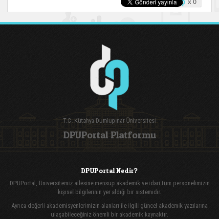
x 0
T.C. Kütahya Dumlupınar Üniversitesi
DPUPortal Platformu
DPUPortal Nedir?
DPUPortal, Üniversitemiz ailesine mensup akademik ve idari tüm personelimizin
kişisel bilgilerinin yer aldığı bir sistemidir.
Ayrıca değerli akademisyenlerimizin alanları ile ilgili güncel akademik yazılarına
ulaşabileceğiniz önemli bir akademik kaynaktır.