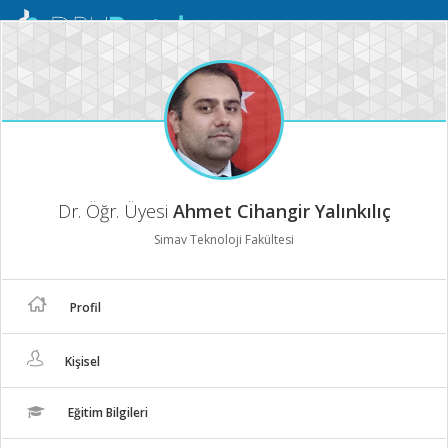
Mobil
Menü
Dr. Öğr. Üyesi
Ahmet Cihangir Yalınkılıç
Simav Teknoloji Fakültesi
Profil
Kişisel
Eğitim Bilgileri