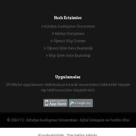
Hızlı Erişimler
Kütahya Dumlupınar Üniversitesi
Merkez Kütüphane
Öğrenci Bilgi Sistemi
Öğrenci İşleri Daire Başkanlığı
Bilgi İşlem Daire Başkanlığı
Uygulamalar
DPUMobil uygulamasını telefonunuza kurarak üniversitemiz hakkındaki herşeye
cep telefonunuzdan ulaşabilirsiniz.
© 2024 T.C. Kütahya Dumlupınar Üniversitesi -
Dijital Dönüşüm ve Yazılım Ofisi
Koordinatörlüğü
, Tüm hakları saklıdır.