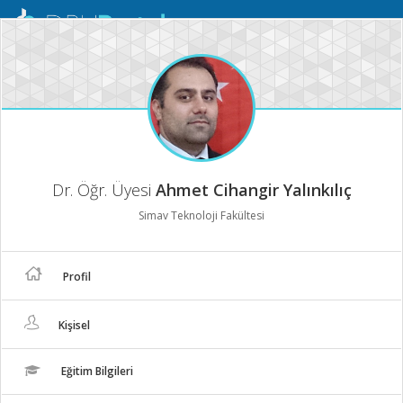
Mobil
Menü
Dr. Öğr. Üyesi
Ahmet Cihangir Yalınkılıç
Simav Teknoloji Fakültesi
Profil
Kişisel
Eğitim Bilgileri