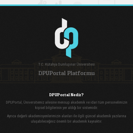
T.C. Kütahya Dumlupınar Üniversitesi
DPUPortal Platformu
DPUPortal Nedir?
DPUPortal, Üniversitemiz ailesine mensup akademik ve idari tüm personelimizin
kişisel bilgilerinin yer aldığı bir sistemidir.
Ayrıca değerli akademisyenlerimizin alanları ile ilgili güncel akademik yazılarına
ulaşabileceğiniz önemli bir akademik kaynaktır.