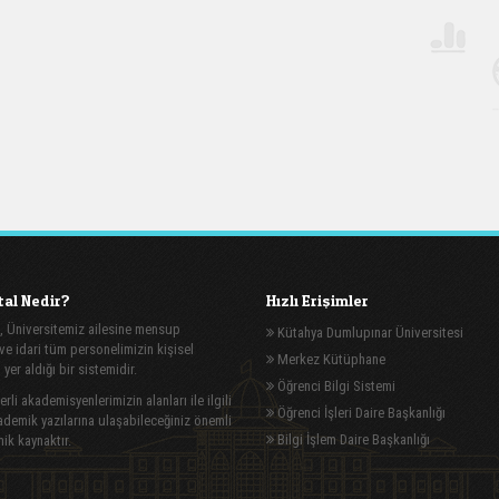
al Nedir?
Hızlı Erişimler
, Üniversitemiz ailesine mensup
Kütahya Dumlupınar Üniversitesi
e idari tüm personelimizin kişisel
Merkez Kütüphane
n yer aldığı bir sistemidir.
Öğrenci Bilgi Sistemi
rli akademisyenlerimizin alanları ile ilgili
Öğrenci İşleri Daire Başkanlığı
demik yazılarına ulaşabileceğiniz önemli
Bilgi İşlem Daire Başkanlığı
ik kaynaktır.