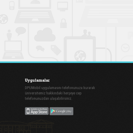
Uygulamalar
DPUMobil uygulamasını telefonunuza kurarak
üniversitemiz hakkındaki herşeye cep
telefonunuzdan ulaşabilirsiniz.