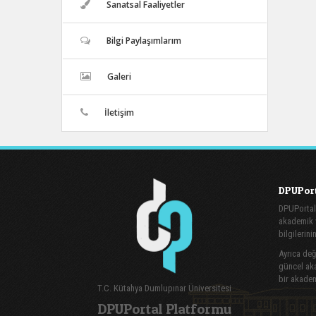
Sanatsal Faaliyetler
Bilgi Paylaşımlarım
Galeri
İletişim
DPUPort
DPUPortal
akademik v
bilgilerini
Ayrıca değe
güncel aka
bir akadem
T.C. Kütahya Dumlupınar Üniversitesi
DPUPortal Platformu