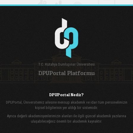
T.C. Kütahya Dumlupınar Üniversitesi
DPUPortal Platformu
DPUPortal Nedir?
DPUPortal, Üniversitemiz ailesine mensup akademik ve idari tüm personelimizin
kişisel bilgilerinin yer aldığı bir sistemidir.
Ayrıca değerli akademisyenlerimizin alanları ile ilgili güncel akademik yazılarına
ulaşabileceğiniz önemli bir akademik kaynaktır.