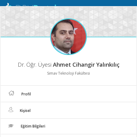
Mobil
Menü
Dr. Öğr. Üyesi
Ahmet Cihangir Yalınkılıç
Simav Teknoloji Fakültesi
Profil
Kişisel
Eğitim Bilgileri