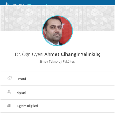
Mobil
Menü
Dr. Öğr. Üyesi
Ahmet Cihangir Yalınkılıç
Simav Teknoloji Fakültesi
Profil
Kişisel
Eğitim Bilgileri