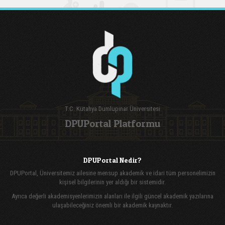
T.C. Kütahya Dumlupınar Üniversitesi
DPUPortal Platformu
DPUPortal Nedir?
DPUPortal, Üniversitemiz ailesine mensup akademik ve idari tüm personelimizin
kişisel bilgilerinin yer aldığı bir sistemidir.
Ayrıca değerli akademisyenlerimizin alanları ile ilgili güncel akademik yazılarına
ulaşabileceğiniz önemli bir akademik kaynaktır.