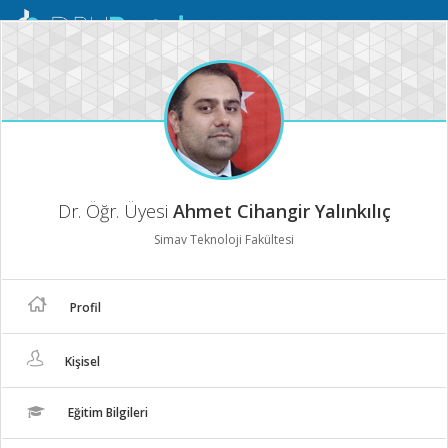
Mobil
Menü
Dr. Öğr. Üyesi
Ahmet Cihangir Yalınkılıç
Simav Teknoloji Fakültesi
Profil
Kişisel
Eğitim Bilgileri