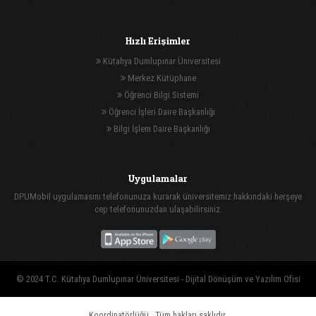
Hızlı Erişimler
Kütahya Dumlupınar Üniversitesi
Merkez Kütüphane
Öğrenci Bilgi Sistemi
Öğrenci İşleri Daire Başkanlığı
Bilgi İşlem Daire Başkanlığı
Uygulamalar
DPUMobil uygulamasını telefonunuza kurarak üniversitemiz hakkındaki herşeye
cep telefonunuzdan ulaşabilirsiniz.
© 2024 T.C. Kütahya Dumlupınar Üniversitesi -
Dijital Dönüşüm ve Yazılım Ofisi
Koordinatörlüğü
, Tüm hakları saklıdır.