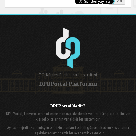
x 0
T.C. Kütahya Dumlupınar Üniversitesi
DPUPortal Platformu
DPUPortal Nedir?
DPUPortal, Üniversitemiz ailesine mensup akademik ve idari tüm personelimizin
kişisel bilgilerinin yer aldığı bir sistemidir.
Ayrıca değerli akademisyenlerimizin alanları ile ilgili güncel akademik yazılarına
ulaşabileceğiniz önemli bir akademik kaynaktır.