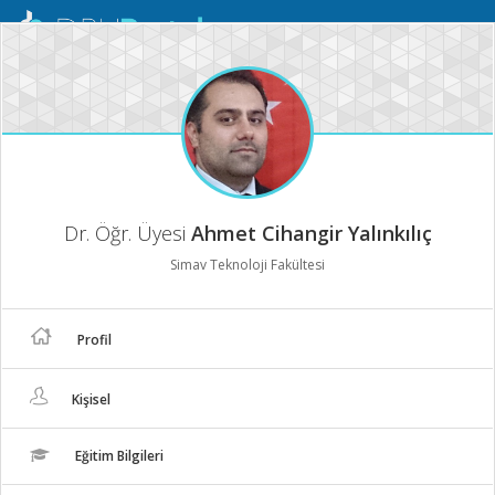
Mobil
Menü
Dr. Öğr. Üyesi
Ahmet Cihangir Yalınkılıç
Simav Teknoloji Fakültesi
Profil
Kişisel
Eğitim Bilgileri