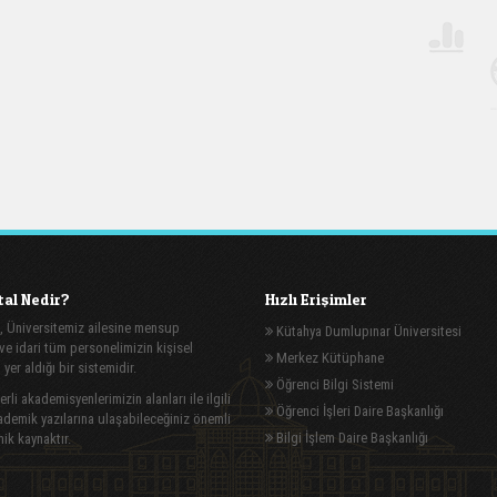
al Nedir?
Hızlı Erişimler
, Üniversitemiz ailesine mensup
Kütahya Dumlupınar Üniversitesi
e idari tüm personelimizin kişisel
Merkez Kütüphane
n yer aldığı bir sistemidir.
Öğrenci Bilgi Sistemi
rli akademisyenlerimizin alanları ile ilgili
Öğrenci İşleri Daire Başkanlığı
demik yazılarına ulaşabileceğiniz önemli
Bilgi İşlem Daire Başkanlığı
ik kaynaktır.