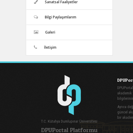
Sanatsal Faaliyetler
Bilgi Paylaşımlarım
Galeri
İletişim
DPUPort
DPUPortal
akademik v
bilgilerini
Ayrıca değe
güncel aka
bir akadem
T.C. Kütahya Dumlupınar Üniversitesi
DPUPortal Platformu