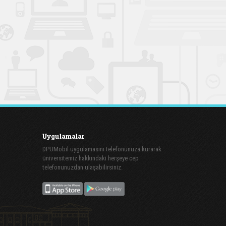
Uygulamalar
DPUMobil uygulamasını telefonunuza kurarak
üniversitemiz hakkındaki herşeye cep
telefonunuzdan ulaşabilirsiniz.