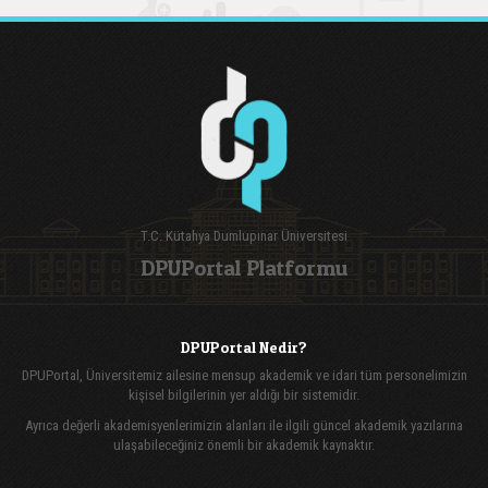
T.C. Kütahya Dumlupınar Üniversitesi
DPUPortal Platformu
DPUPortal Nedir?
DPUPortal, Üniversitemiz ailesine mensup akademik ve idari tüm personelimizin
kişisel bilgilerinin yer aldığı bir sistemidir.
Ayrıca değerli akademisyenlerimizin alanları ile ilgili güncel akademik yazılarına
ulaşabileceğiniz önemli bir akademik kaynaktır.