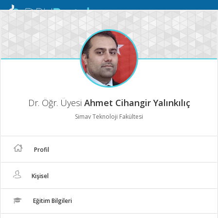
Mobil
Menü
Dr. Öğr. Üyesi
Ahmet Cihangir Yalınkılıç
Simav Teknoloji Fakültesi
Profil
Kişisel
Eğitim Bilgileri