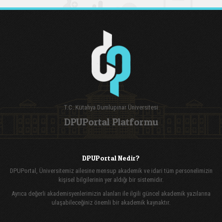
T.C. Kütahya Dumlupınar Üniversitesi
DPUPortal Platformu
DPUPortal Nedir?
DPUPortal, Üniversitemiz ailesine mensup akademik ve idari tüm personelimizin
kişisel bilgilerinin yer aldığı bir sistemidir.
Ayrıca değerli akademisyenlerimizin alanları ile ilgili güncel akademik yazılarına
ulaşabileceğiniz önemli bir akademik kaynaktır.