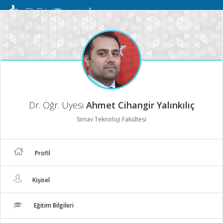
Mobil
Menü
Dr. Öğr. Üyesi
Ahmet Cihangir Yalınkılıç
Simav Teknoloji Fakültesi
Profil
Kişisel
Eğitim Bilgileri