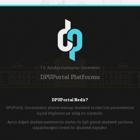
T.C. Kütahya Dumlupınar Üniversitesi
DPUPortal Platformu
DPUPortal Nedir?
DPUPortal, Üniversitemiz ailesine mensup akademik ve idari tüm personelimizin
kişisel bilgilerinin yer aldığı bir sistemidir.
Ayrıca değerli akademisyenlerimizin alanları ile ilgili güncel akademik yazılarına
ulaşabileceğiniz önemli bir akademik kaynaktır.