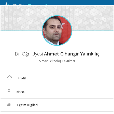
Mobil
Menü
Dr. Öğr. Üyesi
Ahmet Cihangir Yalınkılıç
Simav Teknoloji Fakültesi
Profil
Kişisel
Eğitim Bilgileri