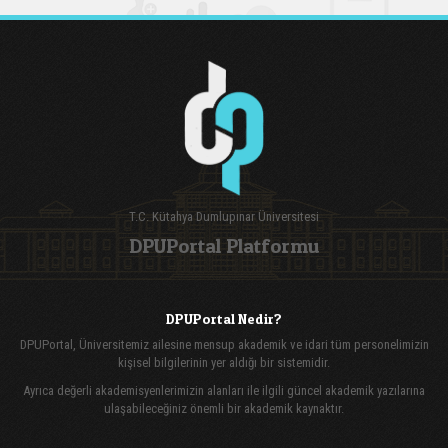
T.C. Kütahya Dumlupınar Üniversitesi
DPUPortal Platformu
DPUPortal Nedir?
DPUPortal, Üniversitemiz ailesine mensup akademik ve idari tüm personelimizin
kişisel bilgilerinin yer aldığı bir sistemidir.
Ayrıca değerli akademisyenlerimizin alanları ile ilgili güncel akademik yazılarına
ulaşabileceğiniz önemli bir akademik kaynaktır.