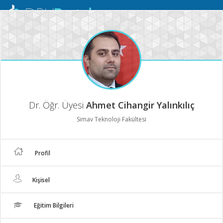
Mobil
Menü
Dr. Öğr. Üyesi
Ahmet Cihangir Yalınkılıç
Simav Teknoloji Fakültesi
Profil
Kişisel
Eğitim Bilgileri