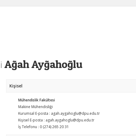
Ağah Ayğahoğlu
i
Kişisel
Mühendislik Fakültesi
Makine Mühendisliği
Kurumsal E-posta : agah.aygahoglu@dpu.edu.tr
Kişisel E-posta : agah.aygahoglu@dpu.edu.tr
İş Telefonu : 0 (274) 265 20 31