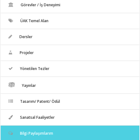
Görevler / İş Deneyimi
ÜAK Temel Alan
Dersler
Projeler
Yönetilen Tezler
Yayınlar
Tasarım/ Patent/ Ödül
Sanatsal Faaliyetler
Bilgi Paylaşımlarım