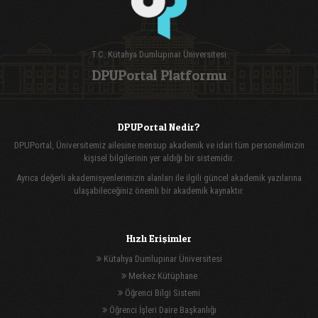
T.C. Kütahya Dumlupınar Üniversitesi
DPUPortal Platformu
DPUPortal Nedir?
DPUPortal, Üniversitemiz ailesine mensup akademik ve idari tüm personelimizin
kişisel bilgilerinin yer aldığı bir sistemidir.
Ayrıca değerli akademisyenlerimizin alanları ile ilgili güncel akademik yazılarına
ulaşabileceğiniz önemli bir akademik kaynaktır.
Hızlı Erişimler
Kütahya Dumlupınar Üniversitesi
Merkez Kütüphane
Öğrenci Bilgi Sistemi
Öğrenci İşleri Daire Başkanlığı