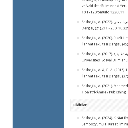
ve Vakf-İbtidâ İlmindeki Yeri.
10.17120/omuifd.1236611
Salihoğlu, A. (2022). الإيحاء الصوتي لأحكام التجويد وأثره في المعنى. Recep Tayyip Erdoğan Üniversitesi İlahiyat Fakültesi
Dergisi, (21),211 - 230. 10.
Salihoğlu, A. (2020). Rizeli 
İlahiyat Fakültesi Dergisi, (45
Salihoğlu, A. (2017). اﻟﻤﻨﮭﺞ اﻻﺳﺘﻘﺮاﺋﻲ ﻋﻨﺪ اﺑﻦ اﻟﺠﺰري ﻓﻲ ﻣﺴﺄﻟﺔ اﻷﺣﺮف اﻟﺴﺒﻌﺔ دراﺳﺔ ﺗﻤﺜﯿﻠﯿﺔ ﺗﻄﺒﯿﻘﯿﺔ. Süleyman Demirel
Üniversitesi Sosyal Bilimler E
Salihoğlu, A. &, B. A. (2016).
İlahiyat Fakültesi Dergisi, (37
Salihoğlu, A. (2021). Mehmed Z
Tıbâ‘ati’l-‘Âmire / Publishing,
Bildiriler
Salihoğlu, A. (2024). Kırâat 
Sempozyumu 1: Kıraat İlmini