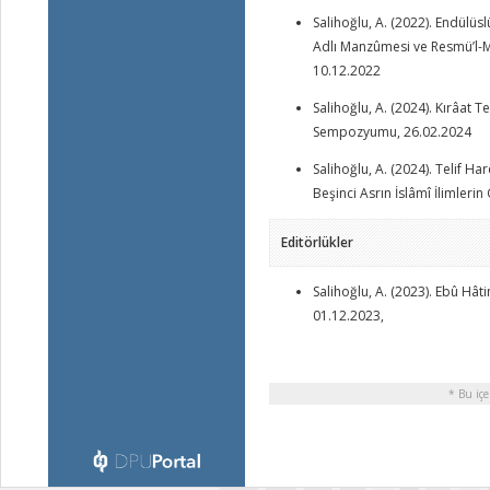
Salihoğlu, A. (2022). Endülüsl
Adlı Manzûmesi ve Resmü’l-Mu
10.12.2022
Salihoğlu, A. (2024). Kırâat Te
Sempozyumu, 26.02.2024
Salihoğlu, A. (2024). Telif Har
Beşinci Asrın İslâmî İlimleri
Editörlükler
Salihoğlu, A. (2023). Ebû Hâti
01.12.2023,
* Bu içe