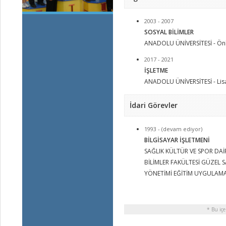
2003 - 2007
SOSYAL BİLİMLER
ANADOLU ÜNİVERSİTESİ - Önl
2017 - 2021
İŞLETME
ANADOLU ÜNİVERSİTESİ - Lis
İdari Görevler
1993 - (devam ediyor)
BİLGİSAYAR İŞLETMENİ
SAĞLIK KÜLTÜR VE SPOR DAİR
BİLİMLER FAKÜLTESİ GÜZEL
YÖNETİMİ EĞİTİM UYGULAM
* Bu içe