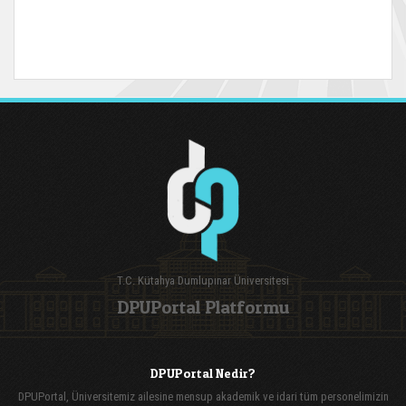
T.C. Kütahya Dumlupınar Üniversitesi
DPUPortal Platformu
DPUPortal Nedir?
DPUPortal, Üniversitemiz ailesine mensup akademik ve idari tüm personelimizin