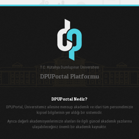
T.C. Kütahya Dumlupınar Üniversitesi
DPUPortal Platformu
DPUPortal Nedir?
DPUPortal, Üniversitemiz ailesine mensup akademik ve idari tüm personelimizin
kişisel bilgilerinin yer aldığı bir sistemidir.
Ayrıca değerli akademisyenlerimizin alanları ile ilgili güncel akademik yazılarına
ulaşabileceğiniz önemli bir akademik kaynaktır.