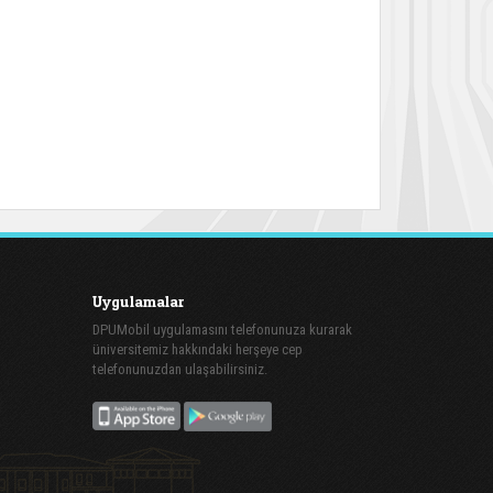
Uygulamalar
DPUMobil uygulamasını telefonunuza kurarak
üniversitemiz hakkındaki herşeye cep
telefonunuzdan ulaşabilirsiniz.