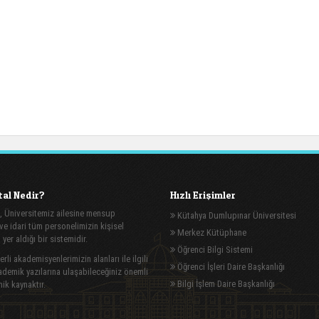
al Nedir?
Hızlı Erişimler
, Üniversitemiz ailesine mensup
Kütahya Dumlupınar Üniversitesi
e idari tüm personelimizin kişisel
Merkez Kütüphane
n yer aldığı bir sistemidir.
Öğrenci Bilgi Sistemi
rli akademisyenlerimizin alanları ile ilgili
Öğrenci İşleri Daire Başkanlığı
demik yazılarına ulaşabileceğiniz önemli
Bilgi İşlem Daire Başkanlığı
ik kaynaktır.