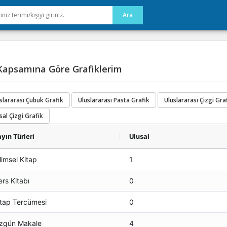
apsamına Göre Grafiklerim
slararası Çubuk Grafik
Uluslararası Pasta Grafik
Uluslararası Çizgi Gra
sal Çizgi Grafik
yın Türleri
Ulusal
limsel Kitap
1
rs Kitabı
0
itap Tercümesi
0
zgün Makale
4