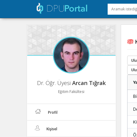
K
Ulu
Ulu
Dr. Öğr. Üyesi
Arcan Tığrak
Ya
Eğitim Fakültesi
Bi
De
Profil
K
Kişisel
Ö