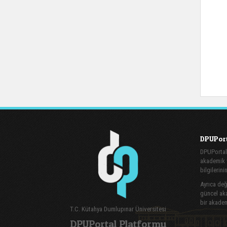
DPUPort
DPUPortal
akademik v
bilgilerini
Ayrıca değe
güncel aka
bir akadem
T.C. Kütahya Dumlupınar Üniversitesi
DPUPortal Platformu