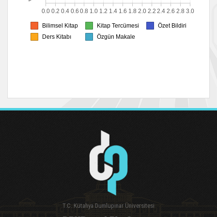
T.C. Kütahya Dumlupınar Üniversitesi