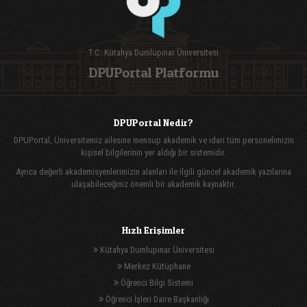
T.C. Kütahya Dumlupınar Üniversitesi
DPUPortal Platformu
DPUPortal Nedir?
DPUPortal, Üniversitemiz ailesine mensup akademik ve idari tüm personelimizin
kişisel bilgilerinin yer aldığı bir sistemidir.
Ayrıca değerli akademisyenlerimizin alanları ile ilgili güncel akademik yazılarına
ulaşabileceğiniz önemli bir akademik kaynaktır.
Hızlı Erişimler
Kütahya Dumlupınar Üniversitesi
Merkez Kütüphane
Öğrenci Bilgi Sistemi
Öğrenci İşleri Daire Başkanlığı