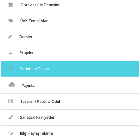
Görevler / İş Deneyimi
ÜAK Temel Alan
Dersler
Projeler
Yönetilen Tezler
Yayınlar
Tasarım/ Patent/ Ödül
Sanatsal Faaliyetler
Bilgi Paylaşımlarım