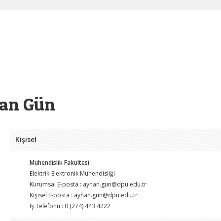
an Gün
Kişisel
Mühendislik Fakültesi
Elektrik-Elektronik Mühendisliği
Kurumsal E-posta : ayhan.gun@dpu.edu.tr
Kişisel E-posta : ayhan.gun@dpu.edu.tr
İş Telefonu : 0 (274) 443 4222