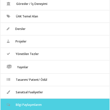
Görevler / İş Deneyimi
ÜAK Temel Alan
Dersler
Projeler
Yönetilen Tezler
Yayınlar
Tasarım/ Patent/ Ödül
Sanatsal Faaliyetler
Bilgi Paylaşımlarım