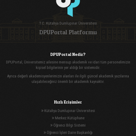
T.C. Kütahya Dumlupınar Üniversitesi
DPUPortal Platformu
DPUPortal Nedir?
DPUPortal, Üniversitemiz ailesine mensup akademik ve idari tüm personelimizin
kişisel bilgilerinin yer aldığı bir sistemidir.
Ayrıca değerli akademisyenlerimizin alanları ile ilgili güncel akademik yazılarına
ulaşabileceğiniz önemli bir akademik kaynaktır.
Hızlı Erişimler
Kütahya Dumlupınar Üniversitesi
Merkez Kütüphane
Öğrenci Bilgi Sistemi
Öğrenci İşleri Daire Başkanlığı