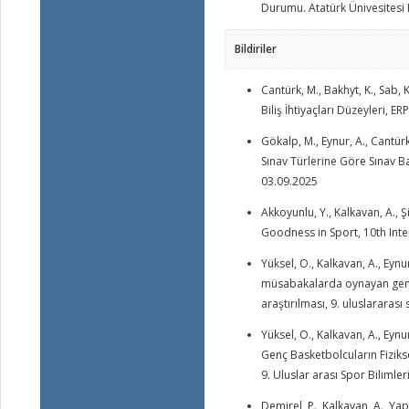
Durumu. Atatürk Ünivesitesi Be
Bildiriler
Cantürk, M., Bakhyt, K., Sab, 
Biliş İhtiyaçları Düzeyleri, 
Gökalp, M., Eynur, A., Cantürk,
Sınav Türlerine Göre Sınav B
03.09.2025
Akkoyunlu, Y., Kalkavan, A., 
Goodness in Sport, 10th Inte
Yüksel, O., Kalkavan, A., Eynur
müsabakalarda oynayan genç b
araştırılması, 9. uluslararası
Yüksel, O., Kalkavan, A., Eyn
Genç Basketbolcuların Fiziks
9. Uluslar arası Spor Bilimle
Demirel, P., Kalkavan, A., Yap