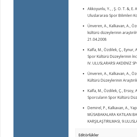
Akkoyunlu, Y., , Ş. O. T. &, 
Uluslararası Spor Bilimleri K
Ünveren, A., Kalkavan, A., Öz
kültürü düzeylerinin araştırıl
21.04.2008
Kalfa, M., Özdilek, Ç., Eynur
Spor Kültürü Düzeylerinin İnc
IV. ULUSLARARSI AKDENİZ SP
Ünveren, A., Kalkavan, A., Öz
Kültürü Düzeylerinin Araştırı
Kalfa, M., Özdilek, Ç., Ersoy,
Sporcuların Spor Kültürü Düz
Demirel, P., Kalkavan, A., Yap
MÜSABAKALARA KATILAN BAY
KARŞILAŞTIRILMASI, 9.ULUSL
Editörlükler