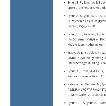
Eynur, B. R., Eynur, A. & Erze
sport branches. SHS Web of 
Eynur, A. & Eynur, B. R. (201
Düzeylerinin Çeşitli Değişken
Dergisi, 15(4),27 - 38.
Eynur, B. R., Kalkavan, A., De
nin Öğretmen Yetiştiren Bölü
Middle Eastern African Journa
Erzeybek, M. S., Gülak, N., Gü
Olympic Style Weightlifting
Other Strenght Building Exerc
Eynur, A., Göral, M. & Eynur, 
Recreational Activities of Ed
Kalkavan, A., Demirel, M., Ey
AİLELERİN SPORTİF FAALİYETL
BEDEN EĞİTİMİ VE SPOR BİLİM 
Eynur, B. R. & Eynur, A. (20