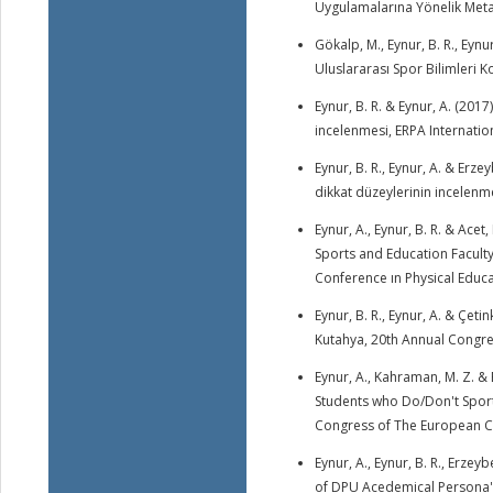
Uygulamalarına Yönelik Meta 
Gökalp, M., Eynur, B. R., Eyn
Uluslararası Spor Bilimleri K
Eynur, B. R. & Eynur, A. (201
incelenmesi, ERPA Internati
Eynur, B. R., Eynur, A. & Erze
dikkat düzeylerinin incelenm
Eynur, A., Eynur, B. R. & Ace
Sports and Education Faculty
Conference ın Physical Educ
Eynur, B. R., Eynur, A. & Çe
Kutahya, 20th Annual Congre
Eynur, A., Kahraman, M. Z. & 
Students who Do/Don't Sport
Congress of The European Co
Eynur, A., Eynur, B. R., Erzey
of DPU Acedemical Persona's