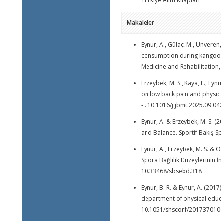
Türkiye Alim Kitapları
Makaleler
Eynur, A., Gülaç, M., Ünveren
consumption during kangoo j
Medicine and Rehabilitation,
Erzeybek, M. S., Kaya, F., Eyn
on low back pain and physica
- . 10.1016/j.jbmt.2025.09.04
Eynur, A. & Erzeybek, M. S. (
and Balance. Sportif Bakış Sp
Eynur, A., Erzeybek, M. S. & 
Spora Bağlılık Düzeylerinin İn
10.33468/sbsebd.318
Eynur, B. R. & Eynur, A. (201
department of physical educa
10.1051/shsconf/201737010