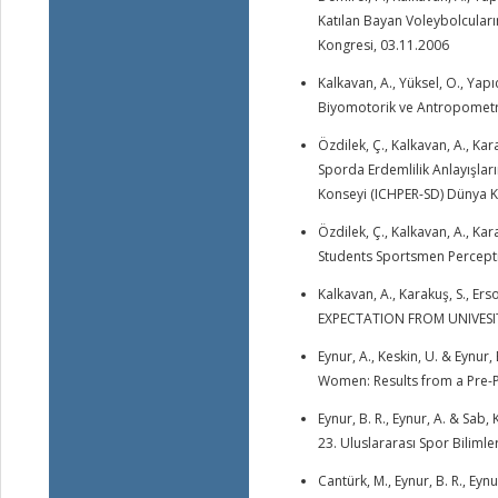
Katılan Bayan Voleybolcuların
Kongresi, 03.11.2006
Kalkavan, A., Yüksel, O., Yapıc
Biyomotorik ve Antropometrik 
Özdilek, Ç., Kalkavan, A., Kar
Sporda Erdemlilik Anlayışları
Konseyi (ICHPER-SD) Dünya K
Özdilek, Ç., Kalkavan, A., Kara
Students Sportsmen Percepti
Kalkavan, A., Karakuş, S., Er
EXPECTATION FROM UNIVESIT
Eynur, A., Keskin, U. & Eynu
Women: Results from a Pre-
Eynur, B. R., Eynur, A. & Sa
23. Uluslararası Spor Bilimle
Cantürk, M., Eynur, B. R., E