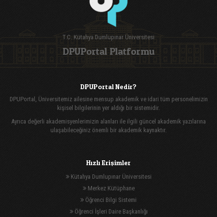
T.C. Kütahya Dumlupınar Üniversitesi
DPUPortal Platformu
DPUPortal Nedir?
DPUPortal, Üniversitemiz ailesine mensup akademik ve idari tüm personelimizin
kişisel bilgilerinin yer aldığı bir sistemidir.
Ayrıca değerli akademisyenlerimizin alanları ile ilgili güncel akademik yazılarına
ulaşabileceğiniz önemli bir akademik kaynaktır.
Hızlı Erişimler
Kütahya Dumlupınar Üniversitesi
Merkez Kütüphane
Öğrenci Bilgi Sistemi
Öğrenci İşleri Daire Başkanlığı