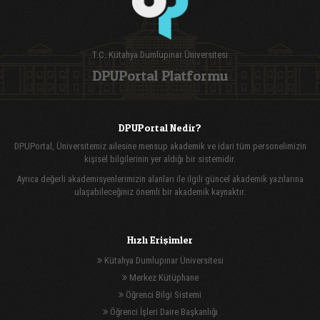
T.C. Kütahya Dumlupınar Üniversitesi
DPUPortal Platformu
DPUPortal Nedir?
DPUPortal, Üniversitemiz ailesine mensup akademik ve idari tüm personelimizin
kişisel bilgilerinin yer aldığı bir sistemidir.
Ayrıca değerli akademisyenlerimizin alanları ile ilgili güncel akademik yazılarına
ulaşabileceğiniz önemli bir akademik kaynaktır.
Hızlı Erişimler
Kütahya Dumlupınar Üniversitesi
Merkez Kütüphane
Öğrenci Bilgi Sistemi
Öğrenci İşleri Daire Başkanlığı