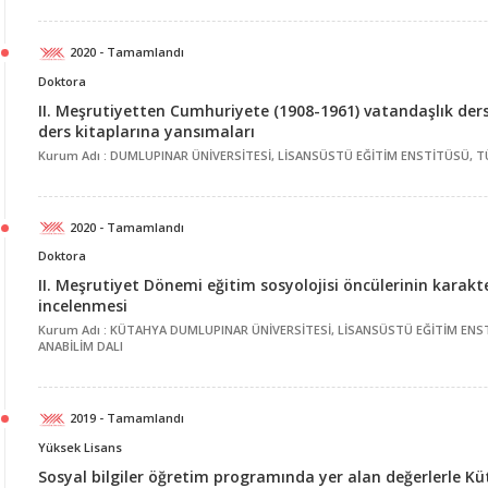
2020 - Tamamlandı
Doktora
II. Meşrutiyetten Cumhuriyete (1908-1961) vatandaşlık der
ders kitaplarına yansımaları
Kurum Adı : DUMLUPINAR ÜNİVERSİTESİ, LİSANSÜSTÜ EĞİTİM ENSTİTÜSÜ, TÜ
2020 - Tamamlandı
Doktora
II. Meşrutiyet Dönemi eğitim sosyolojisi öncülerinin karakte
incelenmesi
Kurum Adı : KÜTAHYA DUMLUPINAR ÜNİVERSİTESİ, LİSANSÜSTÜ EĞİTİM ENST
ANABİLİM DALI
2019 - Tamamlandı
Yüksek Lisans
Sosyal bilgiler öğretim programında yer alan değerlerle Kü