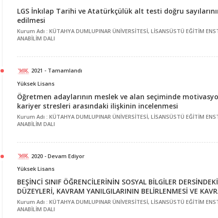
LGS İnkılap Tarihi ve Atatürkçülük alt testi doğru sayılar
edilmesi
Kurum Adı : KÜTAHYA DUMLUPINAR ÜNİVERSİTESİ, LİSANSÜSTÜ EĞİTİM ENST
ANABİLİM DALI
2021 - Tamamlandı
Yüksek Lisans
Öğretmen adaylarının meslek ve alan seçiminde motivasyonla
kariyer stresleri arasındaki ilişkinin incelenmesi
Kurum Adı : KÜTAHYA DUMLUPINAR ÜNİVERSİTESİ, LİSANSÜSTÜ EĞİTİM ENST
ANABİLİM DALI
2020 - Devam Ediyor
Yüksek Lisans
BEŞİNCİ SINIF ÖĞRENCİLERİNİN SOSYAL BİLGİLER DERSİNDE
DÜZEYLERİ, KAVRAM YANILGILARININ BELİRLENMESİ VE KAVR
Kurum Adı : KÜTAHYA DUMLUPINAR ÜNİVERSİTESİ, LİSANSÜSTÜ EĞİTİM ENST
ANABİLİM DALI