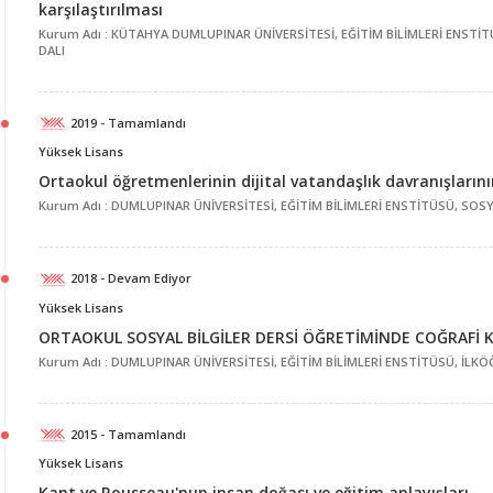
karşılaştırılması
Kurum Adı : KÜTAHYA DUMLUPINAR ÜNİVERSİTESİ, EĞİTİM BİLİMLERİ ENSTİT
DALI
2019 - Tamamlandı
Yüksek Lisans
Ortaokul öğretmenlerinin dijital vatandaşlık davranışların
Kurum Adı : DUMLUPINAR ÜNİVERSİTESİ, EĞİTİM BİLİMLERİ ENSTİTÜSÜ, SOSY
2018 - Devam Ediyor
Yüksek Lisans
ORTAOKUL SOSYAL BİLGİLER DERSİ ÖĞRETİMİNDE COĞRAFİ 
Kurum Adı : DUMLUPINAR ÜNİVERSİTESİ, EĞİTİM BİLİMLERİ ENSTİTÜSÜ, İLKÖ
2015 - Tamamlandı
Yüksek Lisans
Kant ve Rousseau'nun insan doğası ve eğitim anlayışları