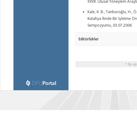
XXVII. Ulusal Yöneylem Araş
Kale, K. B., Tanburoğlu, H., Ö
Kütahya İlinde Bir İşletme Ö
Sempozyumu, 03.07.2006
Editörlükler
* Bu içe