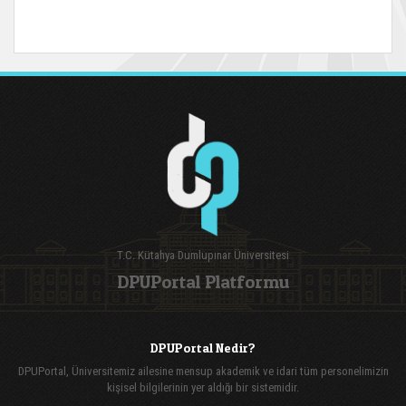
T.C. Kütahya Dumlupınar Üniversitesi
DPUPortal Platformu
DPUPortal Nedir?
DPUPortal, Üniversitemiz ailesine mensup akademik ve idari tüm personelimizin
kişisel bilgilerinin yer aldığı bir sistemidir.