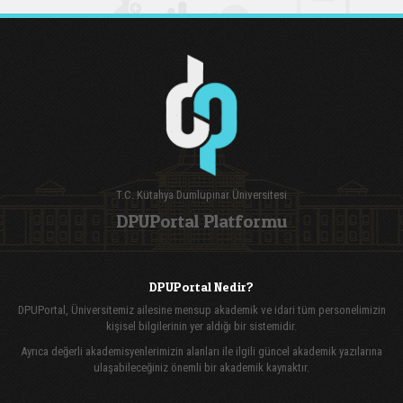
T.C. Kütahya Dumlupınar Üniversitesi
DPUPortal Platformu
DPUPortal Nedir?
DPUPortal, Üniversitemiz ailesine mensup akademik ve idari tüm personelimizin
kişisel bilgilerinin yer aldığı bir sistemidir.
Ayrıca değerli akademisyenlerimizin alanları ile ilgili güncel akademik yazılarına
ulaşabileceğiniz önemli bir akademik kaynaktır.