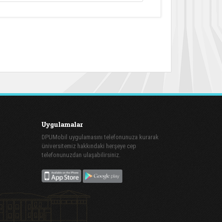
Uygulamalar
DPUMobil uygulamasını telefonunuza kurarak
üniversitemiz hakkındaki herşeye cep
telefonunuzdan ulaşabilirsiniz.