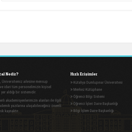
al Nedir?
Hızlı Erişimler
, Üniversitemiz ailesine mensup
Kütahya Dumlupınar Üniversitesi
e idari tüm personelimizin kişisel
Merkez Kütüphane
n yer aldığı bir sistemidir.
Öğrenci Bilgi Sistemi
rli akademisyenlerimizin alanları ile ilgili
Öğrenci İşleri Daire Başkanlığı
demik yazılarına ulaşabileceğiniz önemli
Bilgi İşlem Daire Başkanlığı
ik kaynaktır.