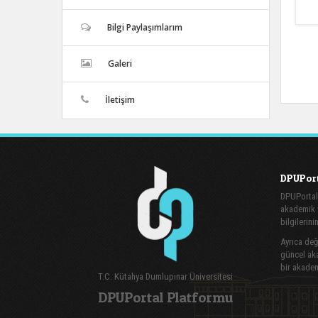
Bilgi Paylaşımlarım
Galeri
İletişim
DPUPort
DPUPortal
akademik v
bilgilerini
Ayrıca değe
güncel aka
bir akadem
T.C. Kütahya Dumlupınar Üniversitesi
DPUPortal Platformu