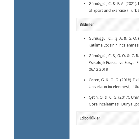
Gümüşgül, C. &. E. A. (2021)
of Sport and Exercise / Türk 
Bildiriler
Gümüşgül, C., , Ş. A. &, G. O.
Katılıma Etkisinin İncelenmes
Gümüşgül, C. &, G. O. &. C. R.
Psikolojik Fiziksel ve Sosyal
06.12.2019
Ceren, G. &. O. G. (2018). Fiz
Unsurların İncelenmesi, I. U
Çetin, Ö. &, C. G. (2017). Üni
Göre İncelenmesi, Dünya Spor
Editörlükler