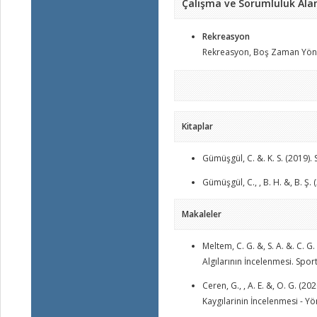
Çalışma ve Sorumluluk Alan
Rekreasyon
Rekreasyon, Boş Zaman Yöne
Kitaplar
Gümüşgül, C. &. K. S. (2019).
Gümüşgül, C., , B. H. &, B. Ş.
Makaleler
Meltem, C. G. &, S. A. &. C. 
Algılarının İncelenmesi. Sporti
Ceren, G., , A. E. &, O. G. 
Kaygılarinin İncelenmesi - Yön