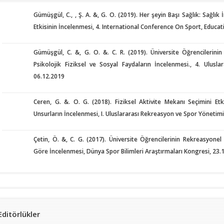
Gümüşgül, C., , Ş. A. &, G. O. (2019). Her şeyin Başı Sağlık: Sağlık
Etkisinin İncelenmesi, 4. International Conference On Sport, Educat
Gümüşgül, C. &, G. O. &. C. R. (2019). Üniversite Öğrencilerinin 
Psikolojik Fiziksel ve Sosyal Faydaların İncelenmesi., 4. Ulus
06.12.2019
Ceren, G. &. O. G. (2018). Fiziksel Aktivite Mekanı Seçimini Etki
Unsurların İncelenmesi, I. Uluslararası Rekreasyon ve Spor Yönetim
Çetin, Ö. &, C. G. (2017). Üniversite Öğrencilerinin Rekreasyonel 
Göre İncelenmesi, Dünya Spor Bilimleri Araştırmaları Kongresi, 23.
Editörlükler