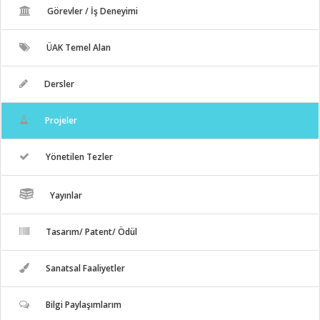
Görevler / İş Deneyimi
ÜAK Temel Alan
Dersler
Projeler
Yönetilen Tezler
Yayınlar
Tasarım/ Patent/ Ödül
Sanatsal Faaliyetler
Bilgi Paylaşımlarım