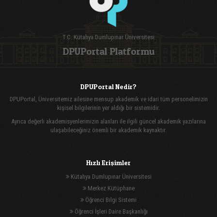
T.C. Kütahya Dumlupınar Üniversitesi
DPUPortal Platformu
DPUPortal Nedir?
DPUPortal, Üniversitemiz ailesine mensup akademik ve idari tüm personelimizin
kişisel bilgilerinin yer aldığı bir sistemidir.
Ayrıca değerli akademisyenlerimizin alanları ile ilgili güncel akademik yazılarına
ulaşabileceğiniz önemli bir akademik kaynaktır.
Hızlı Erişimler
Kütahya Dumlupınar Üniversitesi
Merkez Kütüphane
Öğrenci Bilgi Sistemi
Öğrenci İşleri Daire Başkanlığı