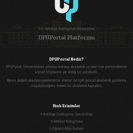
T.C. Kütahya Dumlupınar Üniversitesi
DPUPortal Platformu
DPUPortal Nedir?
DPUPortal, Üniversitemiz ailesine mensup akademik ve idari tüm personelimizin
kişisel bilgilerinin yer aldığı bir sistemidir.
Ayrıca değerli akademisyenlerimizin alanları ile ilgili güncel akademik yazılarına
ulaşabileceğiniz önemli bir akademik kaynaktır.
Hızlı Erişimler
Kütahya Dumlupınar Üniversitesi
Merkez Kütüphane
Öğrenci Bilgi Sistemi