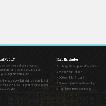
al Nedir?
Hızlı Erişimler
, Üniversitemiz ailesine mensup
Kütahya Dumlupınar Üniversitesi
e idari tüm personelimizin kişisel
Merkez Kütüphane
n yer aldığı bir sistemidir.
Öğrenci Bilgi Sistemi
rli akademisyenlerimizin alanları ile ilgili
Öğrenci İşleri Daire Başkanlığı
demik yazılarına ulaşabileceğiniz önemli
Bilgi İşlem Daire Başkanlığı
ik kaynaktır.