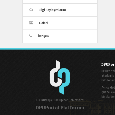
Bilgi Paylaşımlarım
Galeri
İletişim
DPUPort
DPUPortal
akademik v
bilgilerini
Ayrıca değe
güncel aka
bir akadem
T.C. Kütahya Dumlupınar Üniversitesi
DPUPortal Platformu