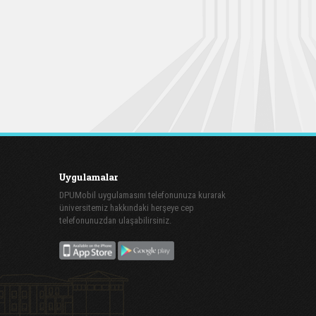
Uygulamalar
DPUMobil uygulamasını telefonunuza kurarak
üniversitemiz hakkındaki herşeye cep
telefonunuzdan ulaşabilirsiniz.