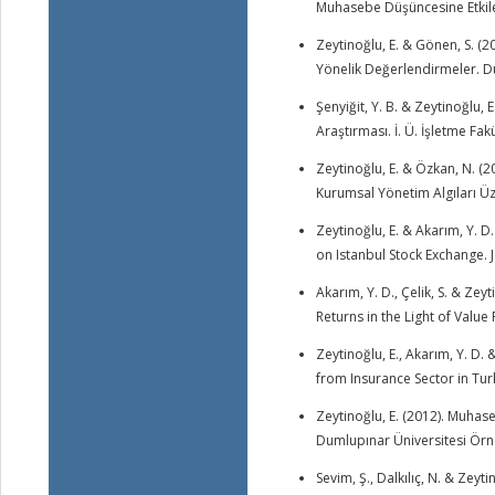
Muhasebe Düşüncesine Etkiler
Zeytinoğlu, E. & Gönen, S. (
Yönelik Değerlendirmeler. Dum
Şenyiğit, Y. B. & Zeytinoğlu,
Araştırması. İ. Ü. İşletme Fak
Zeytinoğlu, E. & Özkan, N. 
Kurumsal Yönetim Algıları Üz
Zeytinoğlu, E. & Akarım, Y. D
on Istanbul Stock Exchange. J
Akarım, Y. D., Çelik, S. & Ze
Returns in the Light of Valu
Zeytinoğlu, E., Akarım, Y. D.
from Insurance Sector in Tur
Zeytinoğlu, E. (2012). Muhas
Dumlupınar Üniversitesi Örne
Sevim, Ş., Dalkılıç, N. & Zey