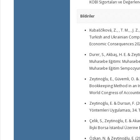
KOBİ Sigortaları ve Değerlend
Bildiriler
Kubaščíková, Z., , T. M., , J. 
Turkish and Ukrainian Compan
Economic Consequences 202
Durer, S., Akbaş, H. E. & Zey
Muhasebe Eğitimi: Muhasebe 
Muhasebe Eğitim Sempozyum
Zeytinoğlu, E., Güvemli, O. &
Bookkeeping Method in an In
World Congress of Accountin
Zeytinoğlu, E. & Dursun, F. 
Yöntemleri Uygulaması, 34.
Çelik, S., Zeytinoğlu, E. & A
İlişki Borsa İstanbul Üzerin
Özkan, N. & Zeytinoğlu, E. (2