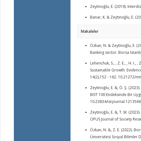
Zeytinoğlu, E. (2019). Inter
Banar, K. & Zeytinoğlu, E. (2
Makaleler
Özkan, N. & Zeytinoğlu, E. (20
Banking sector. Borsa Istanbu
Lehenchuk, S., , Z. E., , H. I.
Sustainable Growth: Evidenc
14(2),152 - 162. 10.21272/m
Zeytinoğlu, E. &, Ö. Ş. (202
BIST 100 Endeksinde Bir Uygul
10.23834/isrjournal.1213566
Zeytinoğlu, E. &, T. M. (2023
OPUS Journal of Society Rese
Özkan, N. &, Z. E. (2022). Bo
Üniversitesi Sosyal Bilimler