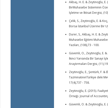
Akbaş, H. E. & Zeytinoğlu, E
BirMuhasebe Sisteminin Özel
İşletme ve İktisat Dergisi, (10)
Çelik, S., Zeytinoğlu, E. & K
Borsa İstanbul Üzerine Bir U
Durer, S., Akbaş, H. E. & Zey
Muhasebe Eğitimi Muhasebe E
Yazıları, (106),73 - 100.
Güvemli, O., Zeytinoğlu, E. &
İkinci Yarısında Bir Sanayi İ
Araştırmaları Dergisi, (11),19
Zeytinoğlu, E., Şentürk, F. &
TazminatınınTürkiye deki Me
17(4),737 - 758.
Zeytinoğlu, E. (2015). Faali
Örneği. Journal of Accounting
Güvemli, O. & Zeytinoğlu, E. 