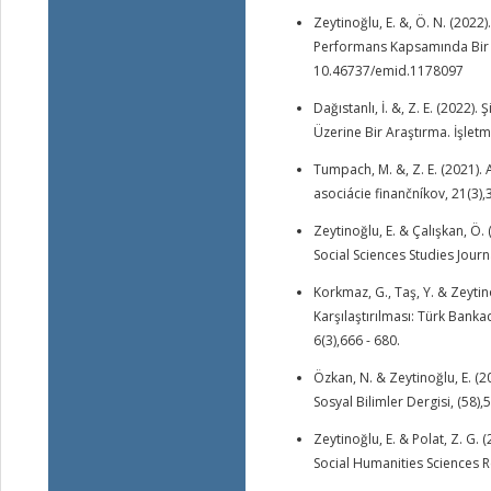
Zeytinoğlu, E. &, Ö. N. (2022)
Performans Kapsamında Bir Ka
10.46737/emid.1178097
Dağıstanlı, İ. &, Z. E. (2022)
Üzerine Bir Araştırma. İşlet
Tumpach, M. &, Z. E. (2021)
asociácie finančníkov, 21(3),3
Zeytinoğlu, E. & Çalışkan, Ö.
Social Sciences Studies Journ
Korkmaz, G., Taş, Y. & Zeytin
Karşılaştırılması: Türk Banka
6(3),666 - 680.
Özkan, N. & Zeytinoğlu, E. (2
Sosyal Bilimler Dergisi, (58),5
Zeytinoğlu, E. & Polat, Z. G. 
Social Humanities Sciences R