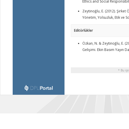
Ethics and Social Responsibil
Zeytinoğlu, E. (2012). Şirket
Yönetim, Yolsuzluk, Etik ve 
Editörlükler
Özkan, N. & Zeytinoğlu, E. (2
Gelişimi. Ekin Basım Yayın Da
* Bu içe