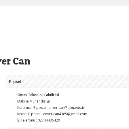
er Can
Kişisel
Simav Teknoloji Fakültesi
Makine Mühendisliği
Kurumsal E-posta : enver.can@dpu.edu.tr
Kişisel E-posta : enver.can4385@gmail.com
İş Telefonu : 02744436420