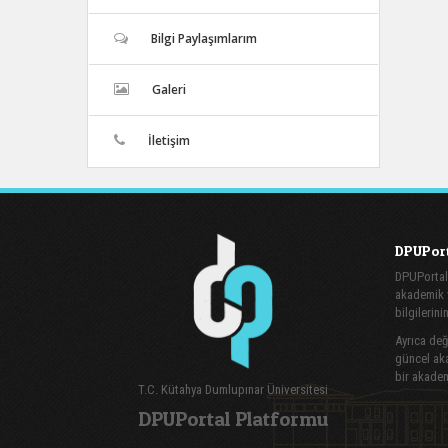
Bilgi Paylaşımlarım
Galeri
İletişim
DPUPort
DPUPortal
akademik v
bilgilerini
Ayrıca değe
güncel aka
bir akadem
T.C. Kütahya Dumlupınar Üniversitesi
DPUPortal Platformu