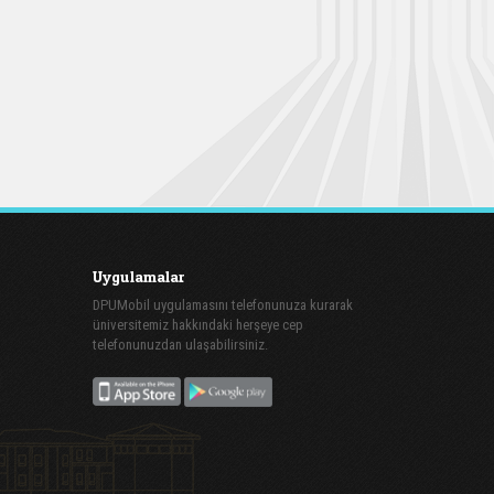
Uygulamalar
DPUMobil uygulamasını telefonunuza kurarak
üniversitemiz hakkındaki herşeye cep
telefonunuzdan ulaşabilirsiniz.