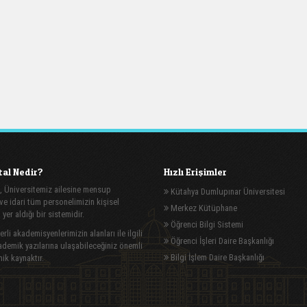
al Nedir?
Hızlı Erişimler
, Üniversitemiz ailesine mensup
Kütahya Dumlupınar Üniversitesi
e idari tüm personelimizin kişisel
Merkez Kütüphane
n yer aldığı bir sistemidir.
Öğrenci Bilgi Sistemi
rli akademisyenlerimizin alanları ile ilgili
Öğrenci İşleri Daire Başkanlığı
demik yazılarına ulaşabileceğiniz önemli
Bilgi İşlem Daire Başkanlığı
ik kaynaktır.