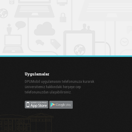
Uygulamalar
DPUMobil uygulamasını telefonunuza kurarak
üniversitemiz hakkındaki herşeye cep
telefonunuzdan ulaşabilirsiniz.