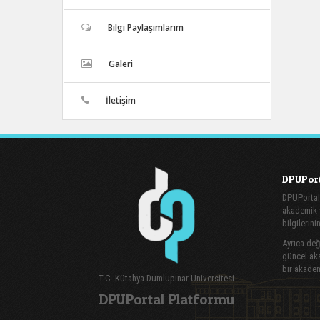
Bilgi Paylaşımlarım
Galeri
İletişim
DPUPort
DPUPortal
akademik v
bilgilerini
Ayrıca değe
güncel aka
bir akadem
T.C. Kütahya Dumlupınar Üniversitesi
DPUPortal Platformu