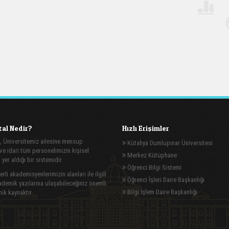
al Nedir?
Hızlı Erişimler
, Üniversitemiz ailesine mensup
Kütahya Dumlupınar Üniversitesi
e idari tüm personelimizin kişisel
Merkez Kütüphane
n yer aldığı bir sistemidir.
Öğrenci Bilgi Sistemi
rli akademisyenlerimizin alanları ile ilgili
Öğrenci İşleri Daire Başkanlığı
demik yazılarına ulaşabileceğiniz önemli
Bilgi İşlem Daire Başkanlığı
ik kaynaktır.