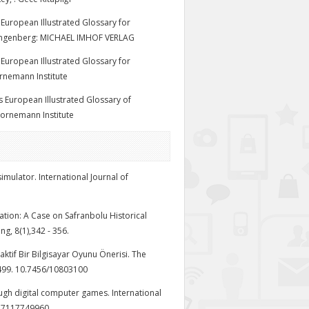
os European Illustrated Glossary for
Spangenberg: MICHAEL IMHOF VERLAG
os European Illustrated Glossary for
ornemann Institute
oss European Illustrated Glossary of
Hornemann Institute
simulator. International Journal of
cation: A Case on Safranbolu Historical
g, 8(1),342 - 356.
aktif Bir Bilgisayar Oyunu Önerisi. The
 499. 10.7456/10803100
ough digital computer games. International
8077117749960