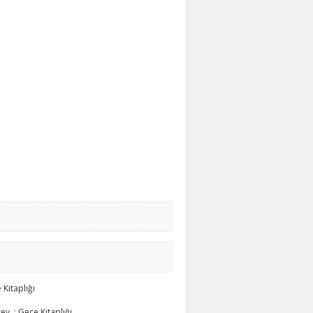
 Kitaplığı
y, : Gece Kitaplığı