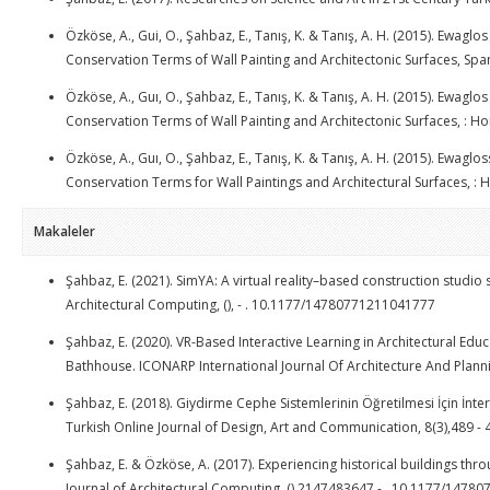
Özköse, A., Gui, O., Şahbaz, E., Tanış, K. & Tanış, A. H. (2015). Ewagl
Conservation Terms of Wall Painting and Architectonic Surfaces, 
Özköse, A., Guı, O., Şahbaz, E., Tanış, K. & Tanış, A. H. (2015). Ewagl
Conservation Terms of Wall Painting and Architectonic Surfaces, : H
Özköse, A., Guı, O., Şahbaz, E., Tanış, K. & Tanış, A. H. (2015). Ewagl
Conservation Terms for Wall Paintings and Architectural Surfaces, : 
Makaleler
Şahbaz, E. (2021). SimYA: A virtual reality–based construction studio 
Architectural Computing, (), - . 10.1177/14780771211041777
Şahbaz, E. (2020). VR-Based Interactive Learning in Architectural Edu
Bathhouse. ICONARP International Journal Of Architecture And Plannin
Şahbaz, E. (2018). Giydirme Cephe Sistemlerinin Öğretilmesi İçin İnter
Turkish Online Journal of Design, Art and Communication, 8(3),489 -
Şahbaz, E. & Özköse, A. (2017). Experiencing historical buildings thr
Journal of Architectural Computing, (),2147483647 - . 10.1177/147