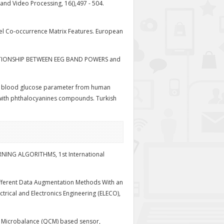
 and Video Processing, 16(),497 - 504.
vel Co-occurrence Matrix Features. European
he RELATIONSHIP BETWEEN EEG BAND POWERS and
ation of blood glucose parameter from human
 with phthalocyanines compounds. Turkish
RNING ALGORITHMS, 1st International
 of Different Data Augmentation Methods With an
trical and Electronics Engineering (ELECO),
tal Microbalance (QCM) based sensor,