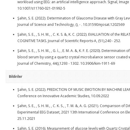
workload using EEG: an artificial intelligence approach. Signal, Image
10.1007/s11760-021-01992-5
Şahin, S. E. (2022). Determination of Glaucoma Disease with Gray Le
Journal of Science and Technology, (), - . 10.31590/ejosat.1202569
Şahin, S. E., , S. H. M., , C. K. S. &, K. C. (2022). EVALUATION of t
COGNITIVE TASKS. Journal of Scientific Reports-A, (51),240 - 252.
Şahin, S. E., , S. H. M., , G. İ., , E. M. A. &, K. F. E. (2020). Determin
blood serum by using a quartz crystal microbalance sensor coated
Journal of Chemistry, 44(),1293 - 1302. 10.3906/kim-1911-69
Bildiriler
Şahin, S. E. (2022). PREDICTION OF MUSIC EMOTION BY MACHINE LEA
Conference on Innovative Academic Studies, 10.09.2022
Şahin, S. E., , S. H. M., , C. K. S., , T. M. &, A. G. (2021). Comparison
Experimental EEG Dataset, 2021 13th International Conference on Elec
25.11.2021
Şahin, S. E. (2016). Measurement of glucose levels with Quartz Crys