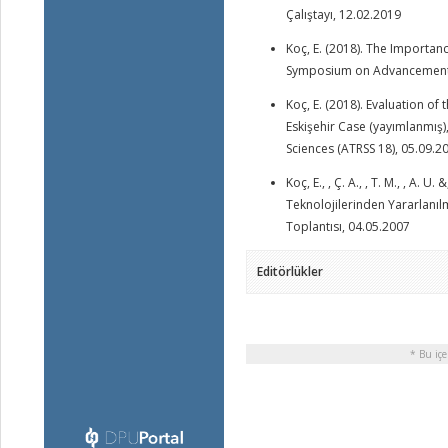
Çalıştayı, 12.02.2019
Koç, E. (2018). The Importan
Symposium on Advancements i
Koç, E. (2018). Evaluation of
Eskişehir Case (yayımlanmış
Sciences (ATRSS 18), 05.09.2
Koç, E., , Ç. A., , T. M., , A.
Teknolojilerinden Yararlanılma
Toplantısı, 04.05.2007
Editörlükler
* Bu içe