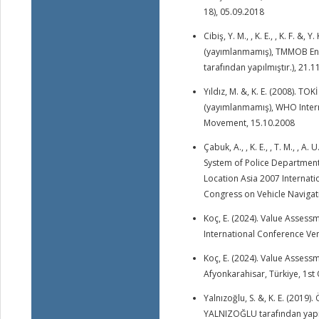
18), 05.09.2018
Cibiş, Y. M., , K. E., , K. F.
(yayımlanmamış), TMMOB Eng
tarafından yapılmıştır.), 21.
Yıldız, M. &, K. E. (2008). T
(yayımlanmamış), WHO Intern
Movement, 15.10.2008
Çabuk, A., , K. E., , T. M., , 
System of Police Department 
Location Asia 2007 Internati
Congress on Vehicle Navigat
Koç, E. (2024). Value Assess
International Conference Ve
Koç, E. (2024). Value Assess
Afyonkarahisar, Türkiye, 1st
Yalnızoğlu, S. &, K. E. (20
YALNIZOĞLU tarafından yapılmı