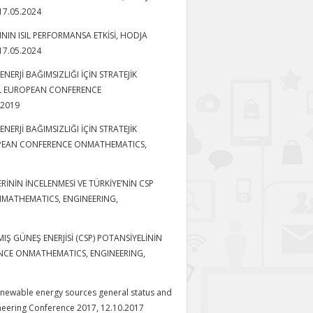
 17.05.2024
MININ ISIL PERFORMANSA ETKİSİ, HODJA
 17.05.2024
İN ENERJİ BAĞIMSIZLIĞI İÇİN STRATEJİK
AL EUROPEAN CONFERENCE
.2019
İN ENERJİ BAĞIMSIZLIĞI İÇİN STRATEJİK
ROPEAN CONFERENCE ONMATHEMATICS,
EMLERİNİN İNCELENMESİ VE TÜRKİYE’NİN CSP
NMATHEMATICS, ENGINEERING,
ILMIŞ GÜNEŞ ENERJİSİ (CSP) POTANSİYELİNİN
ENCE ONMATHEMATICS, ENGINEERING,
). Renewable energy sources general status and
ineering Conference 2017, 12.10.2017