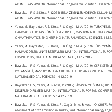
AKHMET YASSAWI 8th International Congress On Scientific Research,
Bayraktar, F. S. & Köse, R. (2024). BİNA ZEMİNLERİNDE PCM KULLANI
AKHMET YASSAWI 8th International Congress On Scientific Research,
Yazıcı, M., Bayraktar, F. S., Köse, R. & Özgür, M. A. (2019). TÜRKİYE’N
HAMMADDELER: TAŞ KÖMÜRÜ REZERVLERİ, MAS 10th INTERNATION
ONMATHEMATICS, ENGINEERING, NATURALMEDICAL SCIENCES, 14.12
Yazıcı, M., Bayraktar, F. S., Köse, R. & Özgür, M. A. (2019). TÜRKİYE’N
HAMMADDELER: LİNYİT REZERVLERİ, MAS 10th INTERNATIONAL EU
ENGINEERING, NATURALMEDICAL SCIENCES, 14.12.2019
Bayraktar, F. S., Yazıcı, M., Köse, R. & Özgür, M. A. (2019). CSP SİST
POTANSİYELİ, MAS 10th INTERNATIONAL EUROPEAN CONFERENCE O
NATURALMEDICAL SCIENCES, 14.12.2019
Bayraktar, F. S., Yazıcı, M. & Köse, R. (2019). SİMAV’IN YOĞUNLAŞTIR
DEĞERLENDİRİLMESİ, MAS 10th INTERNATIONAL EUROPEAN CONFER
NATURALMEDICAL SCIENCES, 14.12.2019
Bayraktar, F. S., Yazıcı, M., Köse, R., Özgür, M. A. & Koşar, O. (2017
asessment of CO2 emission in Turkey, 2nd International energy Eng