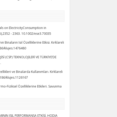
als on ElectricityConsumption in
5),2352 - 2363. 10.1002/ese3.70035
Binaların Isıl Özelliklerine Etkisi. Kırklareli
4186/klujes.1476480
RJİSİ (CSP) TEKNOLOJİLERİ VE TÜRKİYE’DE
.
ellikleri ve Binalarda Kullanımları. Kirklareli
34186/klujes.1126167
Termo-Fiziksel Özelliklerine Etkileri. Savunma
IMININ ISIL PERFORMANSA ETKİSİ, HODJA