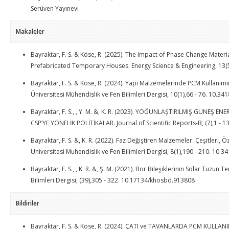
Serüven Yayınevi
Makaleler
Bayraktar, F. S. & Köse, R. (2025). The Impact of Phase Change Materi
Prefabricated Temporary Houses. Energy Science & Engineering, 13(
Bayraktar, F. S. & Köse, R. (2024). Yapı Malzemelerinde PCM Kullanımının 
Üniversitesi Mühendislik ve Fen Bilimleri Dergisi, 10(1),66 - 76. 10.3
Bayraktar, F. S., , Y. M. &, K. R. (2023). YOĞUNLAŞTIRILMIŞ GÜNEŞ ENE
CSP’YE YÖNELİK POLİTİKALAR. Journal of Scientific Reports-B, (7),1 - 13
Bayraktar, F. S. &, K. R. (2022). Faz Değiştiren Malzemeler: Çeşitleri, Öz
Universitesi Muhendislik ve Fen Bilimleri Dergisi, 8(1),190 - 210. 10.
Bayraktar, F. S., , K. R. &, Ş. M. (2021). Bor Bileşiklerinin Solar Tuzun 
Bilimleri Dergisi, (39),305 - 322. 10.17134/khosbd.913808
Bildiriler
Bayraktar, F. S. & Köse, R. (2024). ÇATI ve TAVANLARDA PCM KULLAN