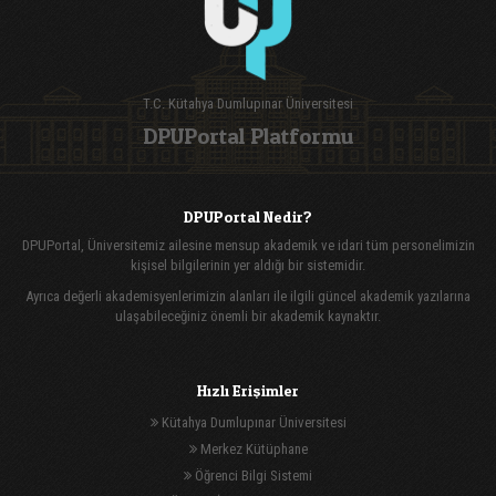
T.C. Kütahya Dumlupınar Üniversitesi
DPUPortal Platformu
DPUPortal Nedir?
DPUPortal, Üniversitemiz ailesine mensup akademik ve idari tüm personelimizin
kişisel bilgilerinin yer aldığı bir sistemidir.
Ayrıca değerli akademisyenlerimizin alanları ile ilgili güncel akademik yazılarına
ulaşabileceğiniz önemli bir akademik kaynaktır.
Hızlı Erişimler
Kütahya Dumlupınar Üniversitesi
Merkez Kütüphane
Öğrenci Bilgi Sistemi