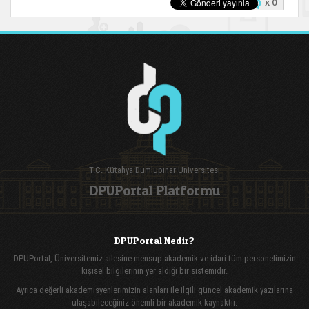
x 0
T.C. Kütahya Dumlupınar Üniversitesi
DPUPortal Platformu
DPUPortal Nedir?
DPUPortal, Üniversitemiz ailesine mensup akademik ve idari tüm personelimizin
kişisel bilgilerinin yer aldığı bir sistemidir.
Ayrıca değerli akademisyenlerimizin alanları ile ilgili güncel akademik yazılarına
ulaşabileceğiniz önemli bir akademik kaynaktır.