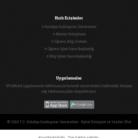
Hızlı Erişimler
Kütahya Dumlupınar Üniversitesi
Merkez Kütüphane
Öğrenci Bilgi Sistemi
Öğrenci İşleri Daire Başkanlığı
Bilgi İşlem Daire Başkanlığı
Uygulamalar
DPUMobil uygulamasını telefonunuza kurarak üniversitemiz hakkındaki herşeye
cep telefonunuzdan ulaşabilirsiniz.
© 2024 T.C. Kütahya Dumlupınar Üniversitesi -
Dijital Dönüşüm ve Yazılım Ofisi
Koordinatörlüğü
, Tüm hakları saklıdır.