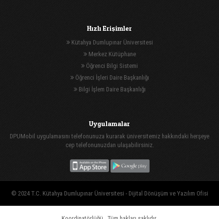
Hızlı Erişimler
Kütahya Dumlupınar Üniversitesi
Merkez Kütüphane
Öğrenci Bilgi Sistemi
Öğrenci İşleri Daire Başkanlığı
Bilgi İşlem Daire Başkanlığı
Uygulamalar
DPUMobil uygulamasını telefonunuza kurarak üniversitemiz hakkındaki herşeye
cep telefonunuzdan ulaşabilirsiniz.
© 2024 T.C. Kütahya Dumlupınar Üniversitesi -
Dijital Dönüşüm ve Yazılım Ofisi
Koordinatörlüğü
, Tüm hakları saklıdır.