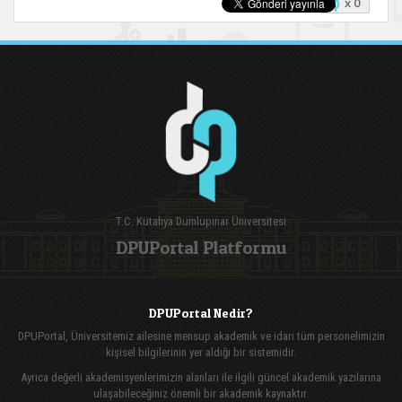
x 0
T.C. Kütahya Dumlupınar Üniversitesi
DPUPortal Platformu
DPUPortal Nedir?
DPUPortal, Üniversitemiz ailesine mensup akademik ve idari tüm personelimizin
kişisel bilgilerinin yer aldığı bir sistemidir.
Ayrıca değerli akademisyenlerimizin alanları ile ilgili güncel akademik yazılarına
ulaşabileceğiniz önemli bir akademik kaynaktır.