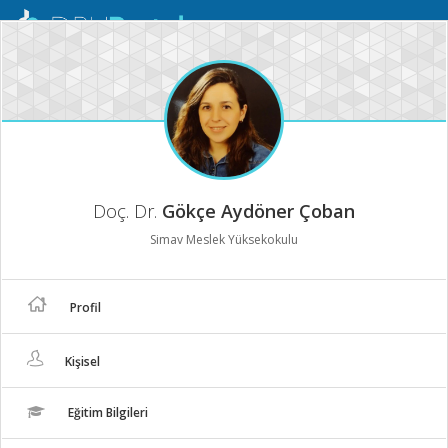
Mobil
Menü
Doç. Dr.
Gökçe Aydöner Çoban
Simav Meslek Yüksekokulu
Profil
Kişisel
Eğitim Bilgileri