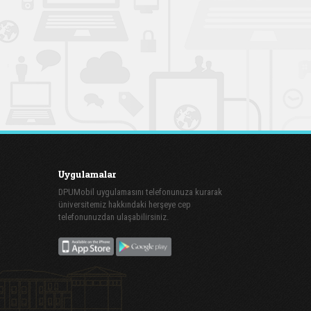
Uygulamalar
DPUMobil uygulamasını telefonunuza kurarak
üniversitemiz hakkındaki herşeye cep
telefonunuzdan ulaşabilirsiniz.