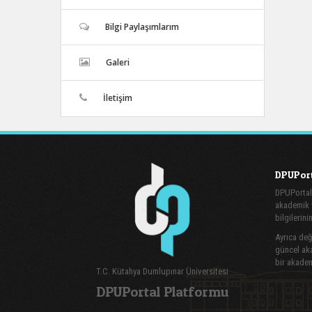
Bilgi Paylaşımlarım
Galeri
İletişim
DPUPort
DPUPortal
akademik v
bilgilerini
Ayrıca değe
güncel aka
bir akadem
T.C. Kütahya Dumlupınar Üniversitesi
DPUPortal Platformu