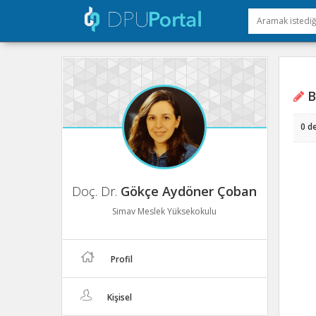
B
0 d
Doç. Dr.
Gökçe Aydöner Çoban
Simav Meslek Yüksekokulu
Profil
Kişisel