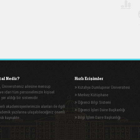
al Nedir?
Hızlı Erişimler
, Üniversitemiz ailesine mensup
Kütahya Dumlupınar Üniversitesi
e idari tüm personelimizin kişisel
Merkez Kütüphane
n yer aldığı bir sistemidir.
Öğrenci Bilgi Sistemi
rli akademisyenlerimizin alanları ile ilgili
Öğrenci İşleri Daire Başkanlığı
demik yazılarına ulaşabileceğiniz önemli
Bilgi İşlem Daire Başkanlığı
ik kaynaktır.