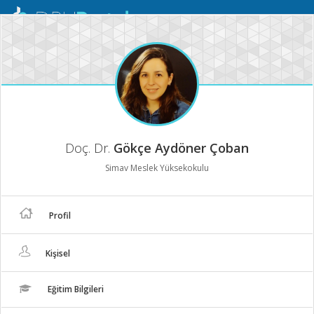
Mobil
Menü
Doç. Dr.
Gökçe Aydöner Çoban
Simav Meslek Yüksekokulu
Profil
Kişisel
Eğitim Bilgileri