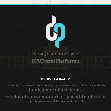
T.C. Kütahya Dumlupınar Üniversitesi
DPUPortal Platformu
DPUPortal Nedir?
DPUPortal, Üniversitemiz ailesine mensup akademik ve idari tüm personelimizin
kişisel bilgilerinin yer aldığı bir sistemidir.
Ayrıca değerli akademisyenlerimizin alanları ile ilgili güncel akademik yazılarına
ulaşabileceğiniz önemli bir akademik kaynaktır.